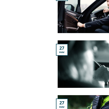
27
nov
27
nov