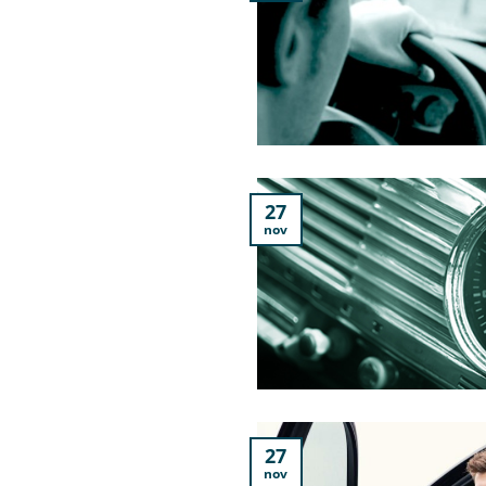
27
nov
27
nov