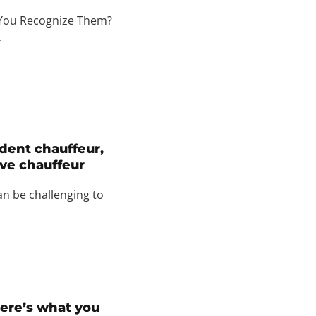
 You Recognize Them?
→
dent chauffeur,
ive chauffeur
can be challenging to
Here’s what you