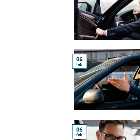
06
feb
06
feb