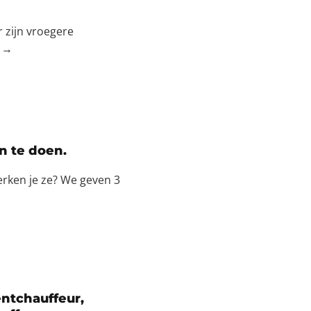
 zijn vroegere
j →
n te doen.
erken je ze? We geven 3
entchauffeur,