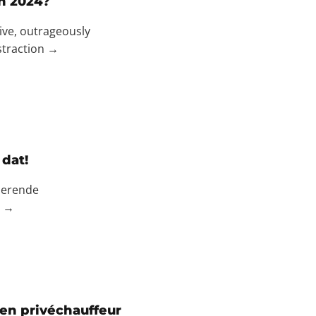
in 2024?
ive, outrageously
straction →
 dat!
derende
n →
en privéchauffeur