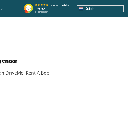
Dutch
genaar
n DriveMe, Rent A Bob
 →