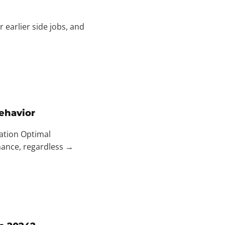
 earlier side jobs, and
behavior
ration Optimal
mance, regardless →