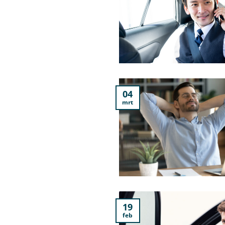
04
mrt
19
feb