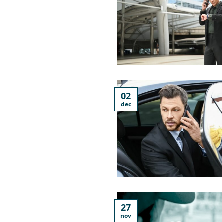
02
dec
27
nov