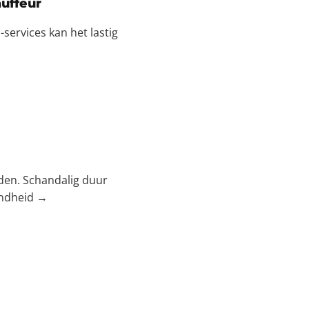
auffeur
services kan het lastig
den. Schandalig duur
endheid →