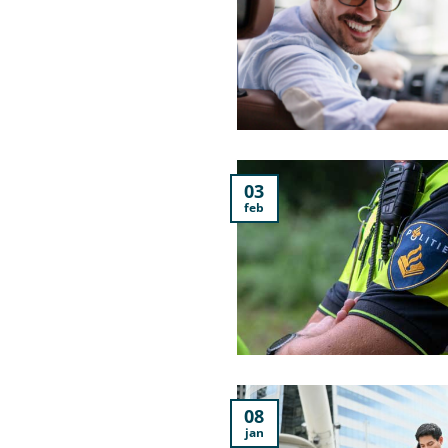
03
feb
08
jan