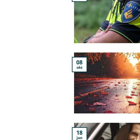
08
okt
18
jan