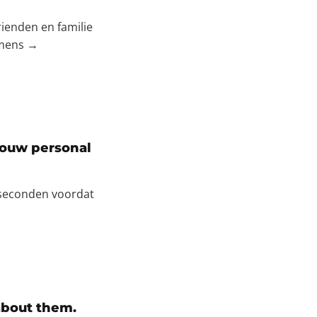
rienden en familie
emens →
jouw personal
 seconden voordat
 about them.