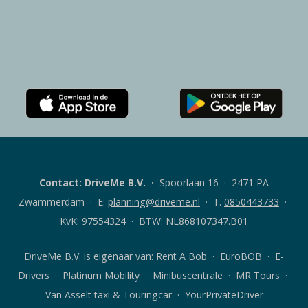
Download
Download
de
de
Rent
DriveMe
A
klanten-
Bob
app
Contact: DriveMe B.V.
·
Spoorlaan 16 · 2471 PA
klanten-
voor
app
Android
Zwammerdam · E:
planning@driveme.nl
·
T.
0850443733
·
voor
iOS
KvK: 97554324 · BTW: NL868107347.B01
DriveMe B.V. is eigenaar van:
Rent A Bob
· EuroBOB · E-
Drivers · Platinum Mobility · Minibuscentrale · MR Tours ·
Van Asselt taxi & Touringcar · YourPrivateDriver