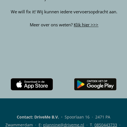
We will fix it! Wij kunnen iedere vervoersopdracht aan.
Meer over ons weten?
Klik hier >>>
Download
Download
de
de
Rent
DriveMe
A
klanten-
Bob
app
Contact: DriveMe B.V.
·
Spoorlaan 16 · 2471 PA
klanten-
voor
app
Android
Zwammerdam · E:
planning@driveme.nl
·
T.
0850443733
·
voor