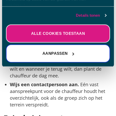
hele dag op spa rood staat.
services.
Lees meer.
Vier dingen die je nu al kunt regelen
Details tonen
Sommige van de gegevens die worden verzameld, zijn
Boek vroeg.
Twee populaire weekenden en
bedoeld voor personalisatie en het meten van de
effectiviteit van advertenties.
Lees meer.
veel groepen die hetzelfde willen: vol is vol.
ALLE COOKIES TOESTAAN
Bepaal een duidelijk opstappunt.
Een
centrale plek waar iedereen samenkomt,
scheelt geregel op de dag zelf.
AANPASSEN
Stem de tijden af.
Geef door hoe laat je heen
wilt en wanneer je terug wilt, dan plant de
chauffeur de dag mee.
Wijs een contactpersoon aan.
Eén vast
aanspreekpunt voor de chauffeur houdt het
overzichtelijk, ook als de groep zich op het
terrein verspreidt.