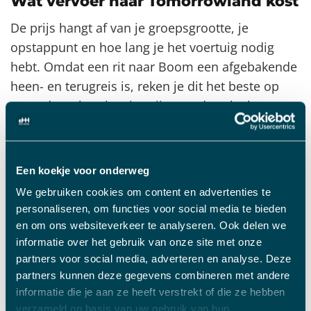
Wat vervoer naar Tomorrowland kost
De prijs hangt af van je groepsgrootte, je
opstappunt en hoe lang je het voertuig nodig
hebt. Omdat een rit naar Boom een afgebakende
heen- en terugreis is, reken je dit het beste op
maat door: bereken je prijs met de calculator op
driveme.nl/minibus-huren
of
driveme.nl/touringcar-huren
, of vraag een offerte
aan. Dan weet je vooraf precies waar je aan toe
Een koekje voor onderweg
bent.
We gebruiken cookies om content en advertenties te
personaliseren, om functies voor social media te bieden
Verdeel de kosten over de groep en het beeld
en om ons websiteverkeer te analyseren. Ook delen we
kantelt snel. Met twintig man in één bus praat je
informatie over het gebruik van onze site met onze
per persoon over een bedrag dat vergelijkbaar is
partners voor social media, adverteren en analyse. Deze
met wat je anders kwijt bent aan brandstof en
partners kunnen deze gegevens combineren met andere
informatie die je aan ze heeft verstrekt of die ze hebben
festivalparking, maar dan zonder dat iemand de
verzameld op basis van uw gebruik van hun