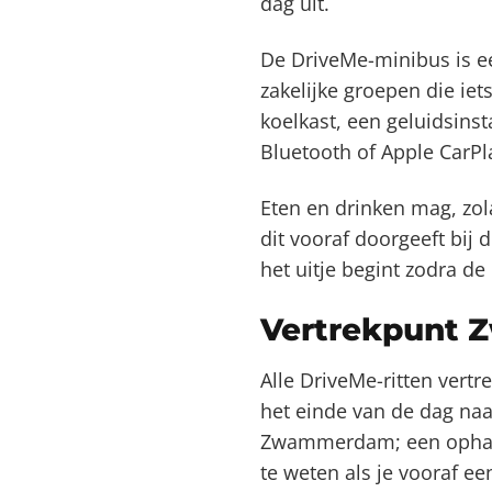
dag uit.
De DriveMe-minibus is ee
zakelijke groepen die iet
koelkast, een geluidsinst
Bluetooth of Apple CarPl
Eten en drinken mag, zola
dit vooraf doorgeeft bij d
het uitje begint zodra d
Vertrekpunt 
Alle DriveMe-ritten vert
het einde van de dag naa
Zwammerdam; een ophaallo
te weten als je vooraf ee