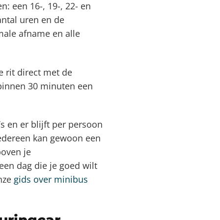
: een 16-, 19-, 22- en
antal uren en de
male afname en alle
e rit direct met de
 binnen 30 minuten een
 en er blijft per persoon
 iedereen kan gewoon een
boven je
een dag die je goed wilt
onze
gids over minibus