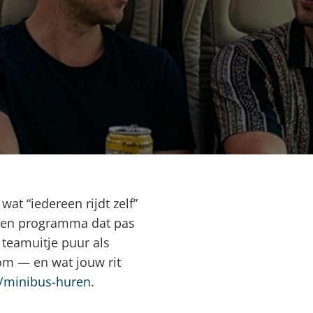
wat “iedereen rijdt zelf”
 een programma dat pas
 teamuitje puur als
som — en wat jouw rit
l/minibus-huren
.