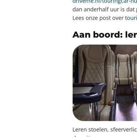
driveme.nl/touringcar-h
dan anderhalf uur is dat
Lees onze post over
tour
Aan boord: ler
Leren stoelen, sfeerverli