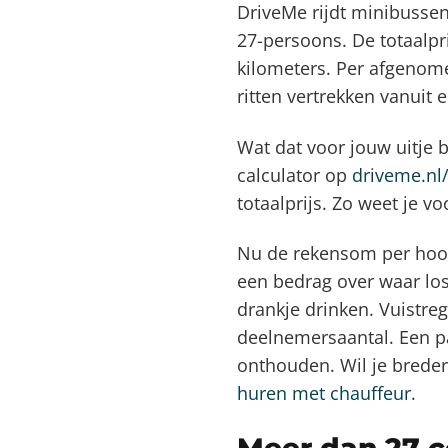
DriveMe rijdt minibussen 
27-persoons. De totaalpri
kilometers. Per afgenome
ritten vertrekken vanui
Wat dat voor jouw uitje b
calculator op
driveme.nl
totaalprijs. Zo weet je v
Nu de rekensom per hoofd.
een bedrag over waar lo
drankje drinken. Vuistreg
deelnemersaantal. Een paa
onthouden. Wil je breder
huren met chauffeur
.