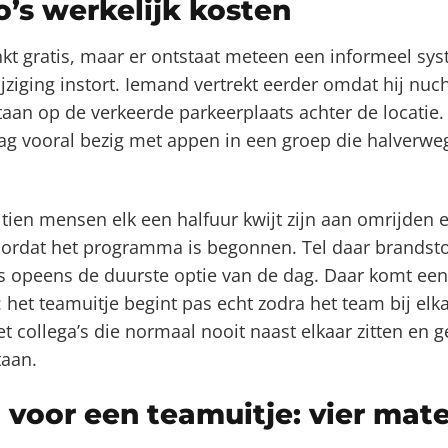
o’s werkelijk kosten
inkt gratis, maar er ontstaat meteen een informeel sy
ijziging instort. Iemand vertrekt eerder omdat hij nuc
staan op de verkeerde parkeerplaats achter de locatie.
dag vooral bezig met appen in een groep die halver
tien mensen elk een halfuur kwijt zijn aan omrijden en
ordat het programma is begonnen. Tel daar brandstof
 is opeens de duurste optie van de dag. Daar komt een
het teamuitje begint pas echt zodra het team bij elka
t collega’s die normaal nooit naast elkaar zitten en g
taan.
 voor een teamuitje: vier mat