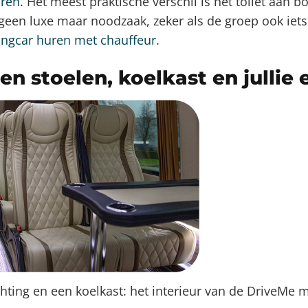
uren
. Het meest praktische verschil is het toilet aan b
 geen luxe maar noodzaak, zeker als de groep ook iets
ingcar huren met chauffeur
.
en stoelen, koelkast en jullie 
chting en een koelkast: het interieur van de DriveMe m