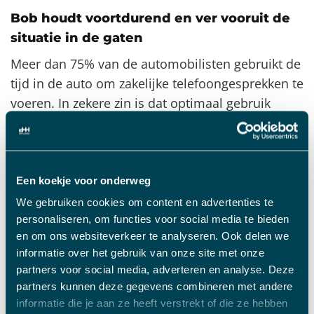
Bob houdt voortdurend en ver vooruit de
situatie in de gaten
Meer dan 75% van de automobilisten gebruikt de
tijd in de auto om zakelijke telefoongesprekken te
voeren. In zekere zin is dat optimaal gebruik
maken van de tijd achter het stuur. Maar vergis je
niet in de gevaren die dit met zich meebrengt.
Niet alleen ben je dikwijls al rijdend met je
telefoon bezig (je moet toch iemand opzoeken in
Een koekje voor onderweg
de contactenlijst) maar bellen zorgt ook voor
We gebruiken cookies om content en advertenties te
tunnelvisie. Want zo werkt het wel. Als je heel
personaliseren, om functies voor social media te bieden
en om ons websiteverkeer te analyseren. Ook delen we
druk bezig bent met het verkeer voer je geen
informatie over het gebruik van onze site met onze
goed gesprek en als je een heel goed gesprek
partners voor social media, adverteren en analyse. Deze
voert ben je niet bezig met het verkeer. Mee
partners kunnen deze gegevens combineren met andere
eens?
informatie die je aan ze heeft verstrekt of die ze hebben