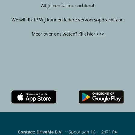
Altijd een factuur achteraf.
We will fix it! Wij kunnen iedere vervoersopdracht aan.
Meer over ons weten?
Klik hier >>>
Download
Download
de
de
Rent
DriveMe
A
klanten-
Bob
app
Contact: DriveMe B.V.
·
Spoorlaan 16 · 2471 PA
klanten-
voor