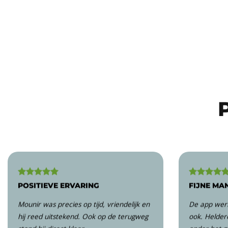
POSITIEVE ERVARING
FIJNE MA
Mounir was precies op tijd, vriendelijk en
De app werk
hij reed uitstekend. Ook op de terugweg
ook. Helder