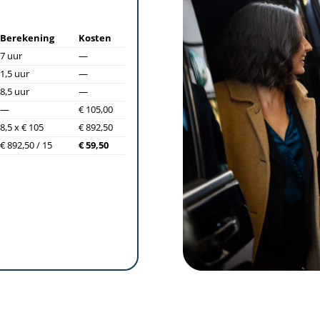
Berekening
Kosten
7 uur
—
1,5 uur
—
8,5 uur
—
—
€ 105,00
8,5 x € 105
€ 892,50
€ 892,50 / 15
€ 59,50