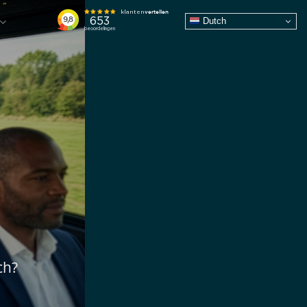
Dutch
ch?