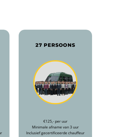
27 PERSOONS
€125,- per uur
Minimale afname van 3 uur
ur
Inclusief gecertificeerde chauffeur