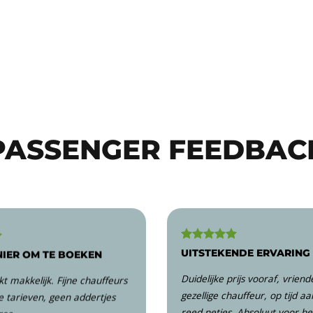
PASSENGER FEEDBAC
UITSTEKENDE ERVARING
NIER OM TE BOEKEN
Duidelijke prijs vooraf, vriend
t makkelijk. Fijne chauffeurs
gezellige chauffeur, op tijd a
e tarieven, geen addertjes
reed netjes. Absoluut voor he