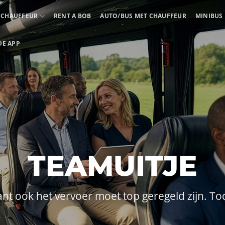
ECHAUFFEUR
RENT A BOB
AUTO/BUS MET CHAUFFEUR
MINIBUS
DE APP
TEAMUITJE
nt ook het vervoer moet top geregeld zijn. To