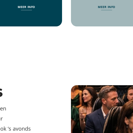
MEER INFO
MEER INFO
S
gen
ur
ok ‘s avonds