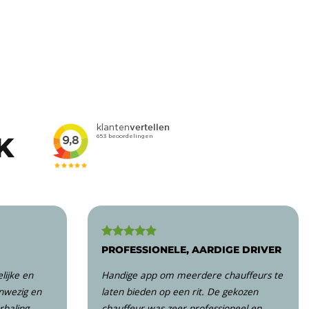
K
PROFESSIONELE, AARDIGE DRIVER
elijke en
Handige app om meerdere chauffeurs te
anwezig en
laten bieden op een rit. De gekozen
rhaling
chauffeur was zeer professioneel en