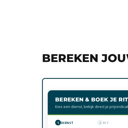
BEREKEN JOU
BEREKEN & BOEK JE RI
Kies een dienst, bekijk direct je prijsindica
1
DIENST
2
RIT