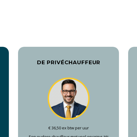
DE PRIVÉCHAUFFEUR
€ 36,50 ex btw per uur
Een oudere chauffeur met veel ervaring. Hij