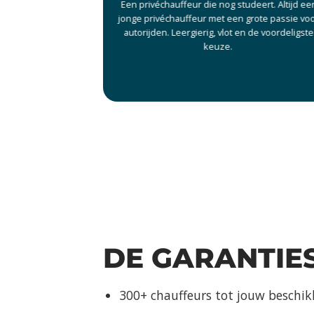
Een privéchauffeur die nog studeert. Altijd ee
jonge privéchauffeur met een grote passie vo
autorijden. Leergierig, vlot en de voordeligste
keuze.
DE GARANTIE
300+ chauffeurs tot jouw beschik