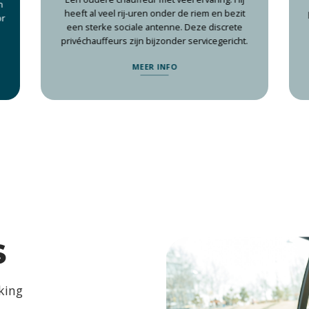
n
heeft al veel rij-uren onder de riem en bezit
or
een sterke sociale antenne. Deze discrete
privéchauffeurs zijn bijzonder servicegericht.
MEER INFO
S
king