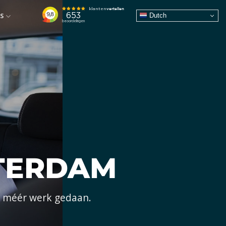
Dutch
S
TTERDAM
0% méér werk gedaan.