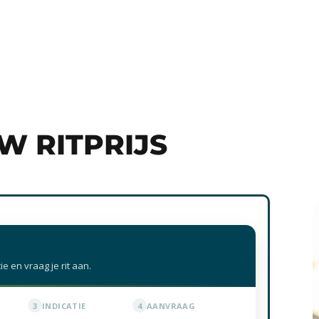
W RITPRIJS
T
tie en vraag je rit aan.
3
INDICATIE
4
AANVRAAG