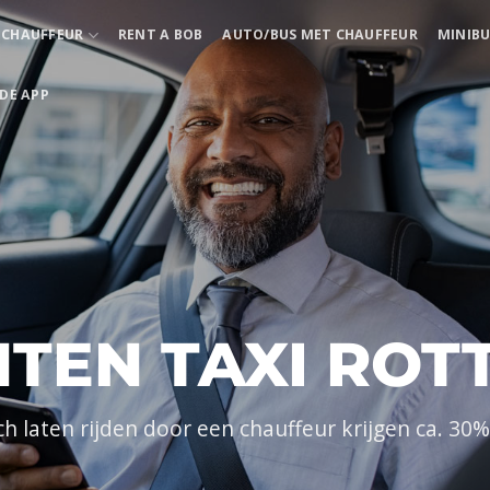
ECHAUFFEUR
RENT A BOB
AUTO/BUS MET CHAUFFEUR
MINIBU
DE APP
TEN TAXI RO
ich laten rijden door een chauffeur krijgen ca. 3