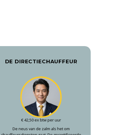
DE DIRECTIECHAUFFEUR
€ 42,50 ex btw per uur
De neus van de zalm als het om
chauffeursdiensten gaat. De gecertificeerde