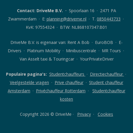
A
klanten-
Bob
app
Contact: DriveMe B.V.
·
Spoorlaan 16 · 2471 PA
klanten-
voor
app
Android
Zwammerdam · E:
planning@driveme.nl
·
T.
0850443733
·
voor
iOS
KvK: 97554324 · BTW: NL868107347.B01
DriveMe B.V. is eigenaar van:
Rent A Bob
· EuroBOB · E-
Drivers · Platinum Mobility · Minibuscentrale · MR Tours ·
Van Asselt taxi & Touringcar · YourPrivateDriver
Populaire pagina's:
Studentchauffeurs
·
Directiechauffeur
·
Veelgestelde vragen
·
Prive chauffeur
·
Student chauffeur
Amsterdam
·
Privéchauffeur Rotterdam
·
Studentchauffeur
kosten
Copyright 2026 © DriveMe ·
Privacy
·
Cookies