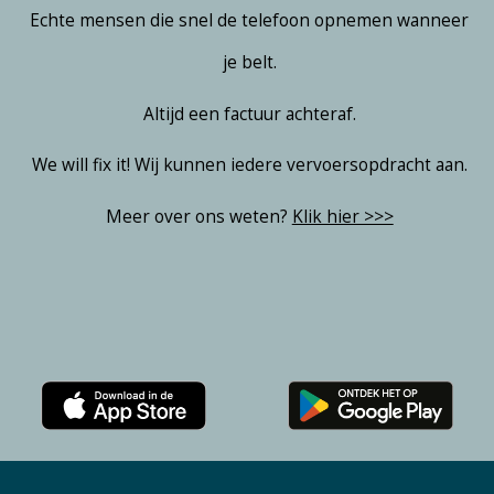
Echte mensen die snel de telefoon opnemen wanneer
je belt.
Altijd een factuur achteraf.
We will fix it! Wij kunnen iedere vervoersopdracht aan.
Meer over ons weten?
Klik hier >>>
Download
Download
de
de
Rent
DriveMe