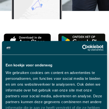
Download
Download
de
de
Rent
DriveMe
Een koekje voor onderweg
A
klanten-
We gebruiken cookies om content en advertenties te
Bob
app
personaliseren, om functies voor social media te bieden
klanten-
voor
en om ons websiteverkeer te analyseren. Ook delen we
PASSENGER FEEDBACK
informatie over het gebruik van onze site met onze
app
iOS
partners voor social media, adverteren en analyse. Deze
voor
partners kunnen deze gegevens combineren met andere
iOS
informatie die je aan ze heeft verstrekt of die ze hebben