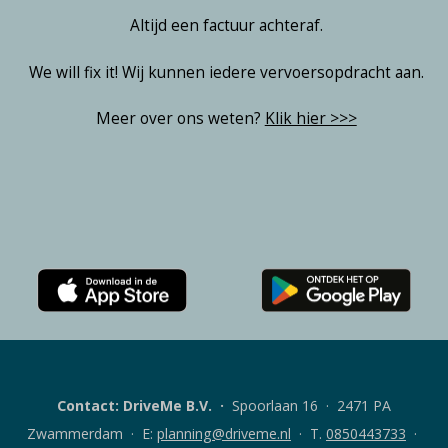
Altijd een factuur achteraf.
We will fix it! Wij kunnen iedere vervoersopdracht aan.
Meer over ons weten?
Klik hier >>>
Download
Download
de
de
Rent
DriveMe
A
klanten-
Bob
app
Contact: DriveMe B.V.
·
Spoorlaan 16 · 2471 PA
klanten-
voor
app
Android
Zwammerdam · E:
planning@driveme.nl
·
T.
0850443733
·
voor