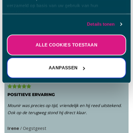
klanten-
voor
verzameld op basis van uw gebruik van hun
PASSENGER FEEDBACK
services.
Lees meer.
app
iOS
voor
Details tonen
Sommige van de gegevens die worden verzameld, zijn
iOS
bedoeld voor personalisatie en het meten van de
effectiviteit van advertenties.
Lees meer.
ALLE COOKIES TOESTAAN
AANPASSEN
POSITIEVE ERVARING
Mounir was precies op tijd, vriendelijk en hij reed uitstekend.
Ook op de terugweg stond hij direct klaar.
Irene
/
Oegstgeest