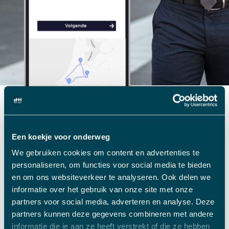
Een koekje voor onderweg
We gebruiken cookies om content en advertenties te
personaliseren, om functies voor social media te bieden
Download
Download
en om ons websiteverkeer te analyseren. Ook delen we
de
de
informatie over het gebruik van onze site met onze
Rent
DriveMe
partners voor social media, adverteren en analyse. Deze
A
klanten-
partners kunnen deze gegevens combineren met andere
Bob
app
informatie die je aan ze heeft verstrekt of die ze hebben