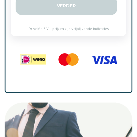
VERDER
DriveMe B.V. · prijzen zijn vrijblijvende indicaties