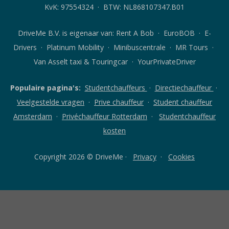
iOS
KvK: 97554324 · BTW: NL868107347.B01
DriveMe B.V. is eigenaar van:
Rent A Bob
· EuroBOB · E-
Drivers · Platinum Mobility · Minibuscentrale · MR Tours ·
Van Asselt taxi & Touringcar · YourPrivateDriver
Populaire pagina's:
Studentchauffeurs
·
Directiechauffeur
·
Veelgestelde vragen
·
Prive chauffeur
·
Student chauffeur
Amsterdam
·
Privéchauffeur Rotterdam
·
Studentchauffeur
kosten
Copyright 2026 © DriveMe ·
Privacy
·
Cookies