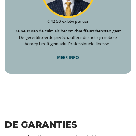
€ 42,50 ex btw per uur
De neus van de zalm als het om chauffeursdiensten gaat.
De gecertificeerde privéchauffeur die het zijn nobele
beroep heeft gemaakt. Professionele finesse.
MEER INFO
DE GARANTIES