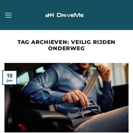
Ga
naar
inhoud
TAG ARCHIEVEN:
VEILIG RIJDEN
ONDERWEG
10
jun