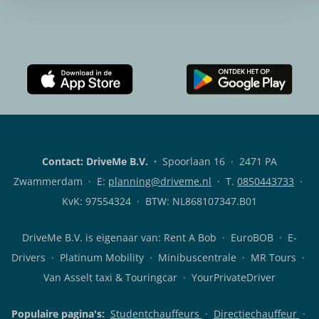
Download
Download
de
de
Rent
DriveMe
A
klanten-
Bob
app
Contact: DriveMe B.V.
·
Spoorlaan 16 · 2471 PA
klanten-
voor
app
Android
Zwammerdam · E:
planning@driveme.nl
·
T.
0850443733
·
voor
iOS
KvK: 97554324 · BTW: NL868107347.B01
DriveMe B.V. is eigenaar van:
Rent A Bob
· EuroBOB · E-
Drivers · Platinum Mobility · Minibuscentrale · MR Tours ·
Van Asselt taxi & Touringcar · YourPrivateDriver
Populaire pagina's:
Studentchauffeurs
·
Directiechauffeur
·