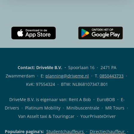
Download
Download
de
de
Rent
DriveMe
A
klanten-
Bob
app
Contact: DriveMe B.V.
·
Spoorlaan 16 · 2471 PA
klanten-
voor
app
Android
Zwammerdam · E:
planning@driveme.nl
·
T.
0850443733
·
voor
iOS
KvK: 97554324 · BTW: NL868107347.B01
DriveMe B.V. is eigenaar van:
Rent A Bob
· EuroBOB · E-
Drivers · Platinum Mobility · Minibuscentrale · MR Tours ·
Van Asselt taxi & Touringcar · YourPrivateDriver
Populaire pagina's:
Studentchauffeurs
·
Directiechauffeur
·