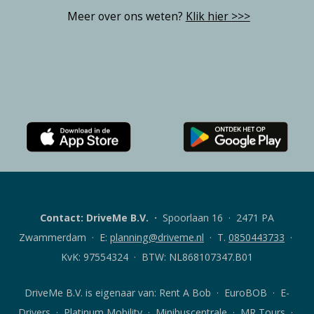
Meer over ons weten?
Klik hier >>>
Download
Download
de
de
Rent
DriveMe
A
klanten-
Bob
app
Contact: DriveMe B.V.
·
Spoorlaan 16 · 2471 PA
klanten-
voor
app
Android
Zwammerdam · E:
planning@driveme.nl
·
T.
0850443733
·
voor
iOS
KvK: 97554324 · BTW: NL868107347.B01
DriveMe B.V. is eigenaar van:
Rent A Bob
· EuroBOB · E-
Drivers · Platinum Mobility · Minibuscentrale · MR Tours ·