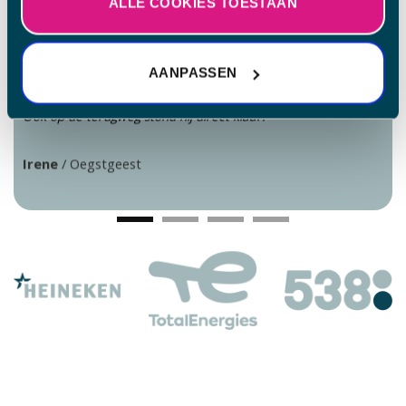
ALLE COOKIES TOESTAAN
POSITIEVE ERVARING
AANPASSEN
Mounir was precies op tijd, vriendelijk en hij reed uitstekend.
Ook op de terugweg stond hij direct klaar.
Irene
/
Oegstgeest