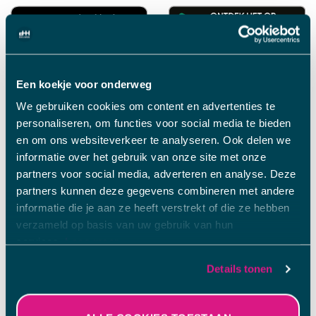
Download
Download
de
de
Een koekje voor onderweg
Rent
DriveMe
We gebruiken cookies om content en advertenties te
A
klanten-
personaliseren, om functies voor social media te bieden
Bob
app
en om ons websiteverkeer te analyseren. Ook delen we
klanten-
voor
informatie over het gebruik van onze site met onze
PASSENGER FEEDBACK
app
iOS
partners voor social media, adverteren en analyse. Deze
partners kunnen deze gegevens combineren met andere
voor
informatie die je aan ze heeft verstrekt of die ze hebben
iOS
verzameld op basis van uw gebruik van hun
services.
Lees meer.
Details tonen
Sommige van de gegevens die worden verzameld, zijn
bedoeld voor personalisatie en het meten van de
effectiviteit van advertenties.
Lees meer.