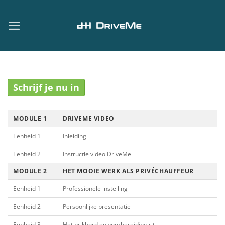
Ga
naar
inhoud
Schrijf je nu in
MODULE 1
DRIVEME VIDEO
Eenheid 1
Inleiding
Eenheid 2
Instructie video DriveMe
MODULE 2
HET MOOIE WERK ALS PRIVÉCHAUFFEUR
Eenheid 1
Professionele instelling
Eenheid 2
Persoonlijke presentatie
Eenheid 3
Het prikbord en voorbereiding rit