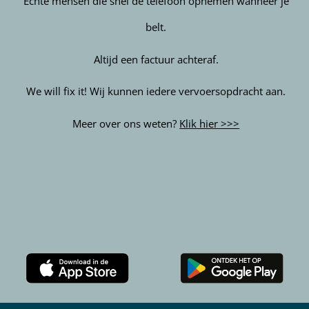
Echte mensen die snel de telefoon opnemen wanneer je
belt.
Altijd een factuur achteraf.
We will fix it! Wij kunnen iedere vervoersopdracht aan.
Meer over ons weten?
Klik hier >>>
Download
Download
de
de