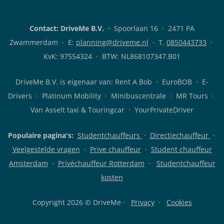
Rent
DriveMe
A
klanten-
Bob
app
Contact: DriveMe B.V.
·
Spoorlaan 16 · 2471 PA
klanten-
voor
app
Android
Zwammerdam · E:
planning@driveme.nl
·
T.
0850443733
·
voor
iOS
KvK: 97554324 · BTW: NL868107347.B01
DriveMe B.V. is eigenaar van:
Rent A Bob
· EuroBOB · E-
Drivers · Platinum Mobility · Minibuscentrale · MR Tours ·
Van Asselt taxi & Touringcar · YourPrivateDriver
Populaire pagina's:
Studentchauffeurs
·
Directiechauffeur
·
Veelgestelde vragen
·
Prive chauffeur
·
Student chauffeur
Amsterdam
·
Privéchauffeur Rotterdam
·
Studentchauffeur
kosten
Copyright 2026 © DriveMe ·
Privacy
·
Cookies